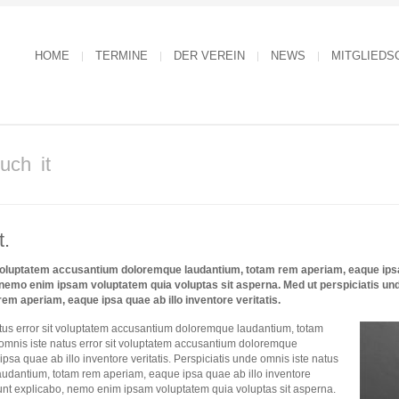
HOME
TERMINE
DER VEREIN
NEWS
MITGLIEDS
uch it
t.
 voluptatem accusantium doloremque laudantium, totam rem aperiam, eaque ipsa q
, nemo enim ipsam voluptatem quia voluptas sit asperna. Med ut perspiciatis und
m aperiam, eaque ipsa quae ab illo inventore veritatis.
atus error sit voluptatem accusantium doloremque laudantium, totam
omnis iste natus error sit voluptatem accusantium doloremque
sa quae ab illo inventore veritatis. Perspiciatis unde omnis iste natus
audantium, totam rem aperiam, eaque ipsa quae ab illo inventore
a sunt explicabo, nemo enim ipsam voluptatem quia voluptas sit asperna.