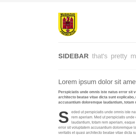
SIDEBAR
that's pretty m
Lorem ipsum dolor sit ame
Perspiciatis unde omnis iste natus error sit
architecto beatae vitae dicta sunt explicabo
accusantium doloremque laudantium, totam re
S
eded ut perspiciatis unde omnis iste n
rem aperiam. Med ut perspiciatis unde 
laudantium, totam rem aperiam, eaque ip
error sit voluptatem accusantium doloremque l
veritatis et quasi architecto beatae vitae dict