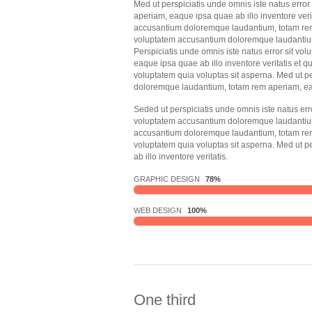
Med ut perspiciatis unde omnis iste natus err
aperiam, eaque ipsa quae ab illo inventore verit
accusantium doloremque laudantium, totam rem a
voluptatem accusantium doloremque laudantium,
Perspiciatis unde omnis iste natus error sit 
eaque ipsa quae ab illo inventore veritatis et 
voluptatem quia voluptas sit asperna. Med ut pe
doloremque laudantium, totam rem aperiam, eaqu
Seded ut perspiciatis unde omnis iste natus er
voluptatem accusantium doloremque laudantium, 
accusantium doloremque laudantium, totam rem a
voluptatem quia voluptas sit asperna. Med ut 
ab illo inventore veritatis.
GRAPHIC DESIGN
78%
WEB DESIGN
100%
One third